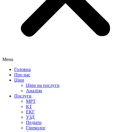
Menu
Головна
Про нас
Ціни
Ціни на послуги
Аналізи
Послуги
МРТ
КТ
ЕКГ
УЗД
Педіатр
Гінеколог