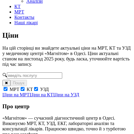
Аналізи
КТ
МРТ
Контакты
Наші лікарі
Ціни
На цій сторінці ви знайдете актуальні ціни на МРТ, КТ та УЗД
у медичному центрі «Магнітом» в Одесі. Ціни актуальні
станом на листопад 2025 року, будь ласка, уточнюйте вартість
під час запису.
🔍
✖
Пошук
МРТ
КТ
УЗД
Ціни на МРТ
Ціни на КТ
Ціни на УЗД
Про центр
«Магнітом» — сучасний діагностичний центр в Одесі.
Виконуємо МРТ, КТ, УЗД, ЕКГ, лабораторні аналізи та
консультації лікарів. Працюємо швидко, точно й з турботою