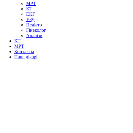
МРТ
КТ
ЕКГ
УЗД
Педіатр
Гінеколог
Аналізи
КТ
МРТ
Контакты
Наші лікарі