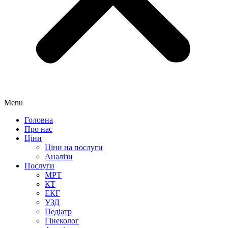
Menu
Головна
Про нас
Ціни
Ціни на послуги
Аналізи
Послуги
МРТ
КТ
ЕКГ
УЗД
Педіатр
Гінеколог