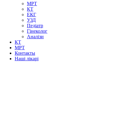
МРТ
КТ
ЕКГ
УЗД
Педіатр
Гінеколог
Аналізи
КТ
МРТ
Контакты
Наші лікарі