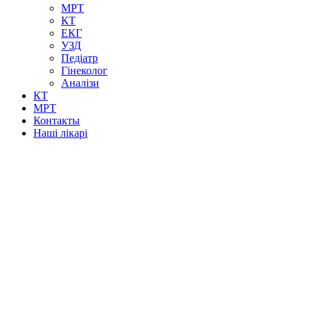
МРТ
КТ
ЕКГ
УЗД
Педіатр
Гінеколог
Аналізи
КТ
МРТ
Контакты
Наші лікарі