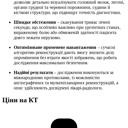
дозволяє детально візуалізувати головний мозок, легені,
органи грудної та черевної порожнини, судини й
кісткові структури, що підвищує точність діагностики.
Швидке обстеження
– сканування триває лічені
секунди, що особливо важливо при ургентних станах,
вираженому болю або обмеженій здатності пацієнта
довго лежати нерухомо.
Оптимізоване променеве навантаження
– сучасні
алгоритми реконструкції дають змогу знизити дозу
опромінення без втрати якості зображень, що робить
дослідження максимально безпечним.
Надійні результати
– дослідження виконуються за
міжнародними протоколами, із можливістю
ангіографічних та мультипланарних реконструкцій, а
опис здійснюють досвідчені лікарі-радіологи.
Ціни на КТ