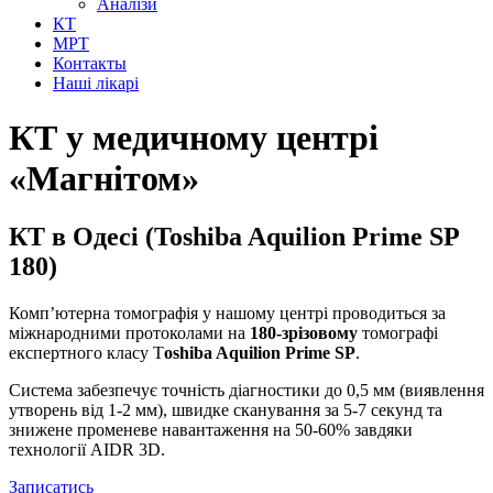
Аналізи
КТ
МРТ
Контакты
Наші лікарі
КТ у медичному центрі
«Магнітом»
КТ в Одесі (Toshiba Aquilion Prime SP
180)
Комп’ютерна томографія у нашому центрі проводиться за
міжнародними протоколами на
180-зрізовому
томографі
експертного класу T
oshiba Aquilion Prime SP
.
Система забезпечує точність діагностики до 0,5 мм (виявлення
утворень від 1-2 мм), швидке сканування за 5-7 секунд та
знижене променеве навантаження на 50-60% завдяки
технології AIDR 3D.
Записатись