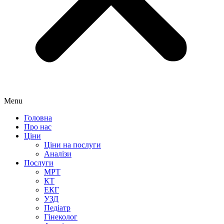
Menu
Головна
Про нас
Ціни
Ціни на послуги
Аналізи
Послуги
МРТ
КТ
ЕКГ
УЗД
Педіатр
Гінеколог