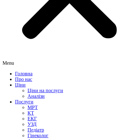
Menu
Головна
Про нас
Ціни
Ціни на послуги
Аналізи
Послуги
МРТ
КТ
ЕКГ
УЗД
Педіатр
Гінеколог