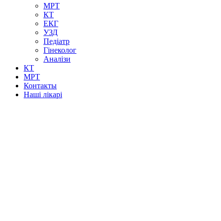
МРТ
КТ
ЕКГ
УЗД
Педіатр
Гінеколог
Аналізи
КТ
МРТ
Контакты
Наші лікарі